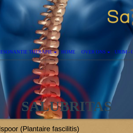
RESONANTIE THERAPIE
HOME
OVER ONS
URIM -
SALUBRITAS
spoor (Plantaire fascilitis)