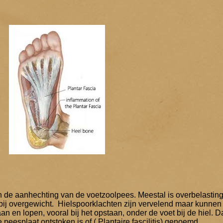
an de aanhechting van de voetzoolpees. Meestal is overbelastin
 bij overgewicht. Hielspoorklachten zijn vervelend maar kunne
 staan en lopen, vooral bij het opstaan, onder de voet bij de hiel. 
peesplaat ontstoken is of ( Plantaire fascilitis) genoemd.