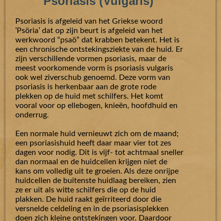
Psoriasis (Vulgaris)
Psoriasis is afgeleid van het Griekse woord
‘Psöria’ dat op zijn beurt is afgeleid van het
werkwoord “psaö” dat krabben betekent. Het is
een chronische ontstekingsziekte van de huid. Er
zijn verschillende vormen psoriasis, maar de
meest voorkomende vorm is psoriasis vulgaris
ook wel ziverschub genoemd. Deze vorm van
psoriasis is herkenbaar aan de grote rode
plekken op de huid met schilfers. Het komt
vooral voor op ellebogen, knieën, hoofdhuid en
onderrug.
Een normale huid vernieuwt zich om de maand;
een psoriasishuid heeft daar maar vier tot zes
dagen voor nodig. Dit is vijf- tot achtmaal sneller
dan normaal en de huidcellen krijgen niet de
kans om volledig uit te groeien. Als deze onrijpe
huidcellen de buitenste huidlaag bereiken, zien
ze er uit als witte schilfers die op de huid
plakken. De huid raakt geïrriteerd door die
versnelde celdeling en in de psoriasisplekken
doen zich kleine ontstekingen voor. Daardoor